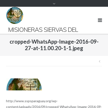
contenido
MISIONERAS SIERVAS DEL
ESPÍRITU SANTO PARAGUAY
cropped-WhatsApp-Image-2016-09-
Presentes desde 1952 en suelo guaraní.
27-at-11.00.20-1-1.jpeg
Nav
de
ent
http://www.sspsparaguay.org/wp-
content/uploads/2016/09/cropped-WhatsApp-Image-2016-09-