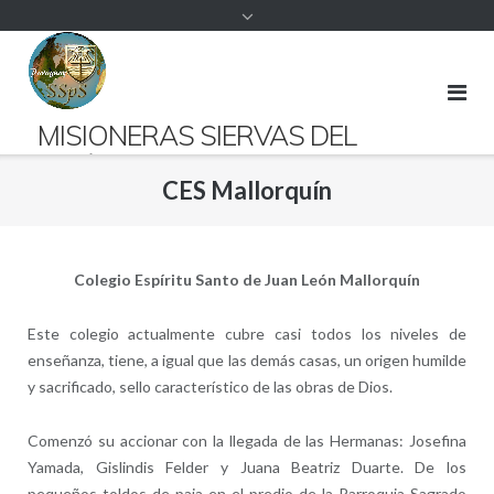
contenido
MISIONERAS SIERVAS DEL
ESPÍRITU SANTO PARAGUAY
CES Mallorquín
Presentes desde 1952 en suelo guaraní.
Colegio Espíritu Santo de Juan León Mallorquín
Este colegio actualmente cubre casi todos los niveles de
enseñanza, tiene, a igual que las demás casas, un origen humilde
y sacrificado, sello característico de las obras de Dios.
Comenzó su accionar con la llegada de las Hermanas: Josefina
Yamada, Gislindis Felder y Juana Beatriz Duarte. De los
pequeños toldos de paja en el predio de la Parroquia Sagrado