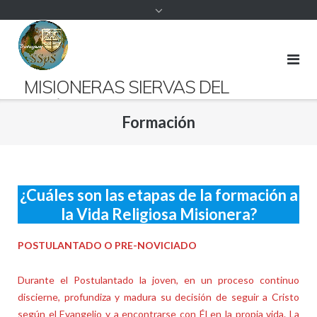
contenido
MISIONERAS SIERVAS DEL
ESPÍRITU SANTO PARAGUAY
Formación
Presentes desde 1952 en suelo guaraní.
¿Cuáles son las etapas de la formación a
la Vida Religiosa Misionera?
POSTULANTADO O PRE-NOVICIADO
Durante el Postulantado la joven, en un proceso continuo
discierne, profundiza y madura su decisión de seguir a Cristo
según el Evangelio y a encontrarse con Él en la propia vida. La