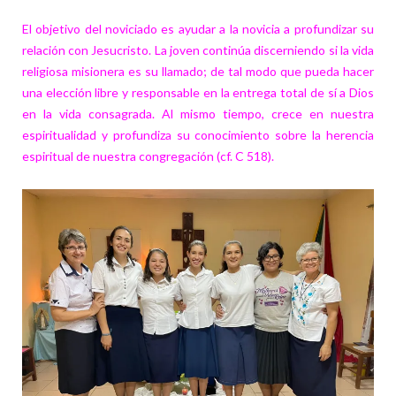
El objetivo del noviciado es ayudar a la novicia a profundizar su
relación con Jesucristo. La joven continúa discerniendo si la vida
religiosa misionera es su llamado; de tal modo que pueda hacer
una elección libre y responsable en la entrega total de sí a Dios
en la vida consagrada. Al mismo tiempo, crece en nuestra
espiritualidad y profundiza su conocimiento sobre la herencia
espiritual de nuestra congregación (cf. C 518).